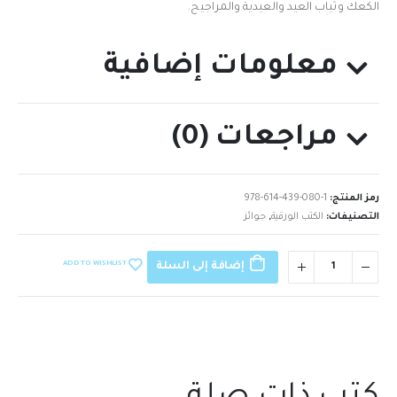
الكعك وثياب العيد والعيدية والمراجيح.
معلومات إضافية
مراجعات (0)
رمز المنتج:
978-614-439-080-1
التصنيفات:
الكتب الورقية
,
جوائز
ADD TO WISHLIST
إضافة إلى السلة