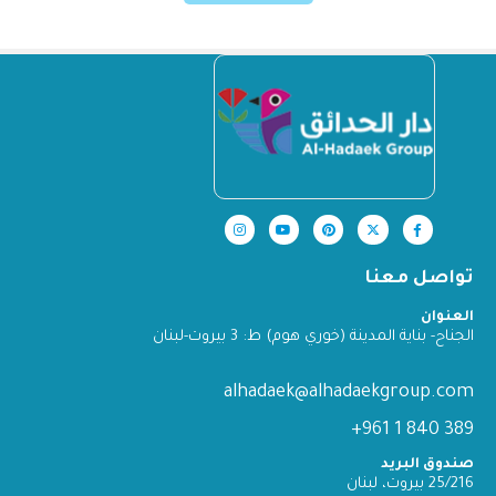
تواصل معنا
العنوان
الجناح- بناية المدينة (خوري هوم) ط: 3 بيروت-لبنان
alhadaek@alhadaekgroup.com
389 840 1 961+
صندوق البريد
25/216 بيروت، لبنان