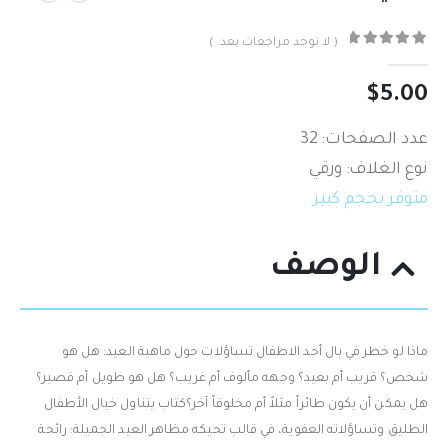
( لا توجد مراجعات بعد. )
out of 5
0
$
5.00
عدد الصفحات: 32
نوع الغلاف: ورقي
متوفر بحجم كبير
الوصف
ماذا لو خطر في بال أحد الاطفال تساؤلات حول ماهية العيد: هل هو
شخص؟ قريب أم بعيد؟ وجهه مألوف أم غريب؟ هل هو طويل أم قصير؟
هل يمكن أن يكون طائراً مثلاً أم مخلوقاً آخر؟كتاب يتناول خيال الأطفال
الطليق وتساؤلاته العفوية، في قالب تحيكه مظاهر العيد الجميلة: رائحة