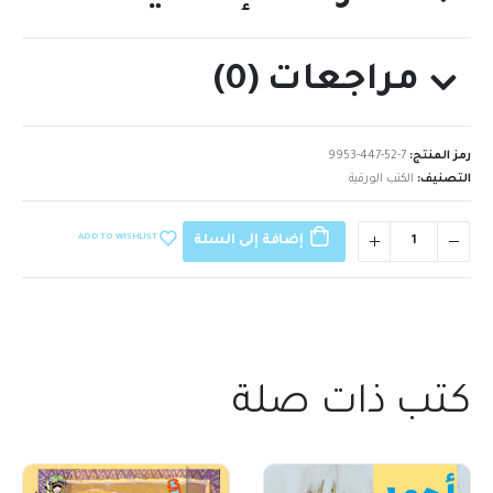
مراجعات (0)
رمز المنتج:
9953-447-52-7
التصنيف:
الكتب الورقية
ADD TO WISHLIST
إضافة إلى السلة
كتب ذات صلة