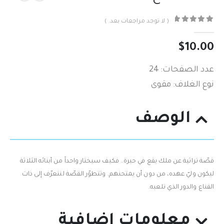
( لا توجد مراجعات بعد. )
out of 5
0
$
10.00
عدد الصفحات: 24
نوع الغلاف: مقوى
الوصف
قصّة تراثية عن ملك‮ ‬يقع في‮ ‬حيرة‮.. ‬فكيف سيختار واحداً‮ ‬من أبنائه الثلاثة
ليكون وليّ‮ ‬عهده‮، من ‬دون أن‮ ‬يمتحنهم.‮ ‬وتتطوّر القصّة لنتعرّف إلى ذات
القناع والدور الذي‮ ‬تلعبه‮.‬
معلومات إضافية