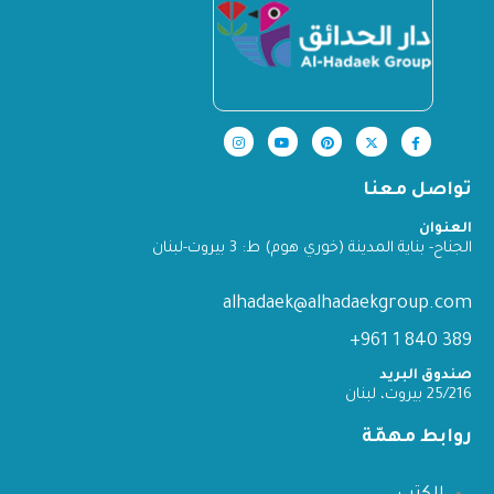
تواصل معنا
العنوان
الجناح- بناية المدينة (خوري هوم) ط: 3 بيروت-لبنان
alhadaek@alhadaekgroup.com
389 840 1 961+
صندوق البريد
25/216 بيروت، لبنان
روابط مهمّة