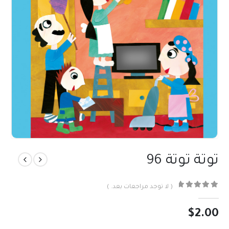
توتة توتة 96
( لا توجد مراجعات بعد. )
out of 5
0
$
2.00