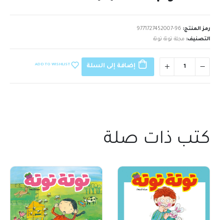
رمز المنتج:
9771727452007-96
التصنيف:
مجلة توتة توتة
ADD TO WISHLIST
إضافة إلى السلة
كتب ذات صلة