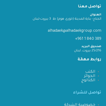
تواصل معنا
العنوان
الجناح- بناية المدينة (خوري هوم) ط: 3 بيروت-لبنان
alhadaek@alhadaekgroup.com
389 840 1 961+
صندوق البريد
25/216 بيروت، لبنان
روابط مهمّة
الكتب
الجوائز
الكتالوج
تواصل للشراء
خصوصية الشركة