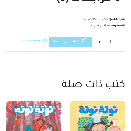
رمز المنتج:
9771727452007-93
التصنيف:
مجلة توتة توتة
ADD TO WISHLIST
إضافة إلى السلة
كتب ذات صلة