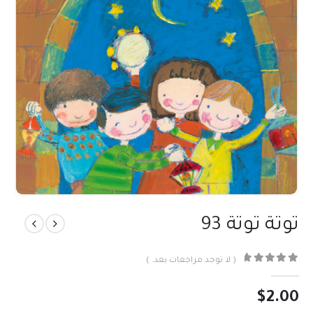
توتة توتة 93
( لا توجد مراجعات بعد. )
out of 5
0
$
2.00