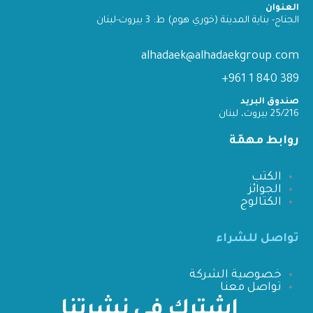
العنوان
الجناح- بناية المدينة (خوري هوم) ط: 3 بيروت-لبنان
alhadaek@alhadaekgroup.com
389 840 1 961+
صندوق البريد
25/216 بيروت، لبنان
روابط مهمّة
الكتب
الجوائز
الكتالوج
تواصل للشراء
خصوصية الشركة
تواصل معنا
اشترك في نشرتنا