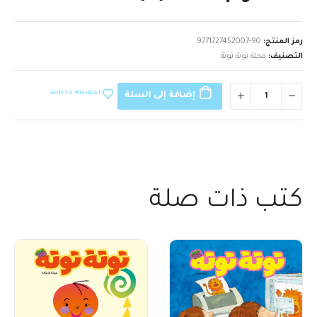
رمز المنتج:
9771727452007-90
التصنيف:
مجلة توتة توتة
ADD TO WISHLIST
إضافة إلى السلة
كتب ذات صلة