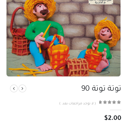
توتة توتة 90
( لا توجد مراجعات بعد. )
out of 5
0
$
2.00