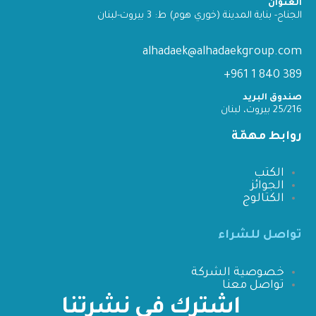
العنوان
الجناح- بناية المدينة (خوري هوم) ط: 3 بيروت-لبنان
alhadaek@alhadaekgroup.com
389 840 1 961+
صندوق البريد
25/216 بيروت، لبنان
روابط مهمّة
الكتب
الجوائز
الكتالوج
تواصل للشراء
خصوصية الشركة
تواصل معنا
اشترك في نشرتنا