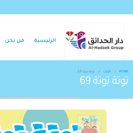
الرئيسية
من نحن
HOME
الكتب
توتة توتة 69
توتة توتة 69