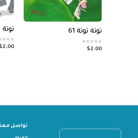
توتة تو
توتة توتة 61
out of 5
0
$
2.00
out of 5
0
$
2.00
تواصل معنا
العنوان