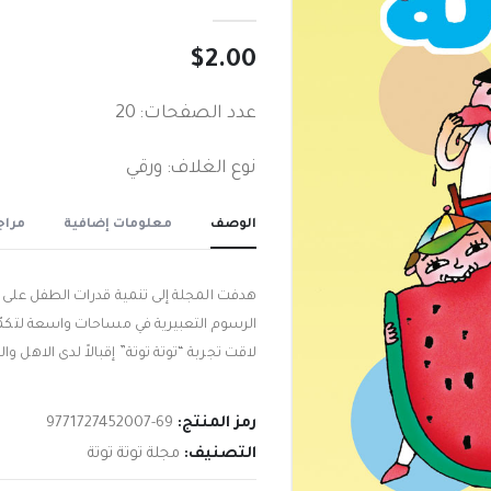
out of 5
0
$
2.00
عدد الصفحات: 20
نوع الغلاف: ورقي
الوصف
معلومات إضافية
مراجع
هدفت المجلة إلى تنمية قدرات الطفل على 
الرسوم التعبيرية في مساحات واسعة لتكم
لاقت تجربة “توتة توتة” إقبالاً لدى الاهل وال
رمز المنتج:
9771727452007-69
التصنيف:
مجلة توتة توتة