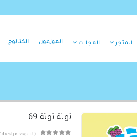
الموزعون
الكتالوج
المتجر
المجلات
توتة توتة 69
( لا توجد مراجعات