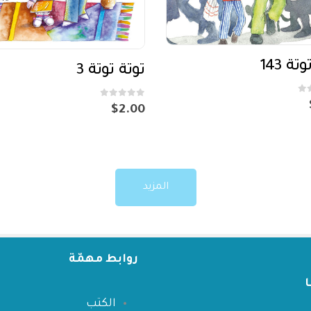
تة 143
توتة توتة 3
out of 5
0
$
2.00
المزيد
روابط مهمّة
الكتب