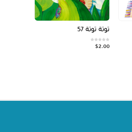
توتة توتة 57
out of 5
0
$
2.00