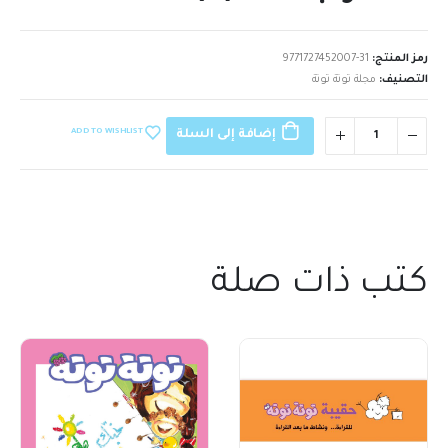
رمز المنتج:
9771727452007-31
التصنيف:
مجلة توتة توتة
ADD TO WISHLIST
إضافة إلى السلة
كتب ذات صلة