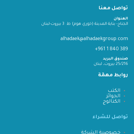
تواصل معنا
العنوان
الجناح- بناية المدينة (خوري هوم) ط: 3 بيروت-لبنان
alhadaek@alhadaekgroup.com
389 840 1 961+
صندوق البريد
25/216 بيروت، لبنان
روابط مهمّة
الكتب
الجوائز
الكتالوج
تواصل للشراء
خصوصية الشركة