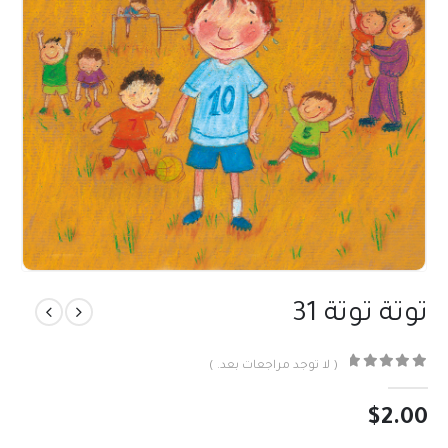
توتة توتة 31
( لا توجد مراجعات بعد. )
out of 5
0
$
2.00