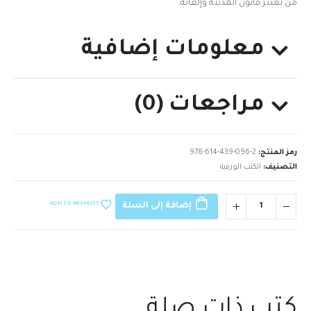
من تغيير قانون المدينة وإلغائه.
معلومات إضافية
مراجعات (0)
رمز المنتج:
978-614-439-096-2
التصنيف:
الكتب الورقية
ADD TO WISHLIST
إضافة إلى السلة
كتب ذات صلة