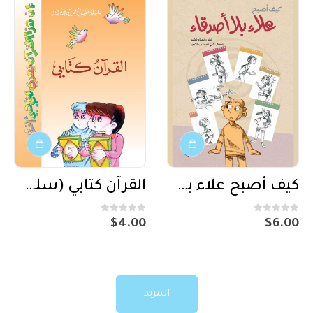
كيف أصبح علاء بلا أصدقاء
القرآن كتابي (سلسلة تفسير للناشئة) 2
out of 5
0
out of 5
0
$
4.00
$
6.00
المزيد