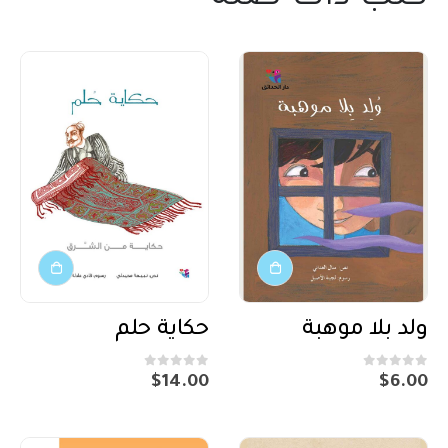
ولد بلا موهبة
حكاية حلم
out of 5
0
out of 5
0
$
14.00
$
6.00