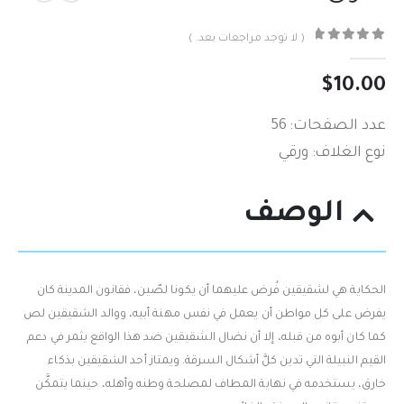
( لا توجد مراجعات بعد. )
out of 5
0
$
10.00
عدد الصفحات: 56
نوع الغلاف: ورقي
الوصف
الحكاية هي لشقيقين فُرض عليهما أن يكونا لصّين، فقانون المدينة كان
يفرض على كل مواطن أن يعمل في نفس مهنة أبيه، ووالد الشقيقين لص
كما كان أبوه من قبله، إلا أن نضال الشقيقين ضد هذا الواقع يثمر في دعم
القيم النبيلة التي تدين كلَّ أشكال السرقة. ويمتاز أحد الشقيقين بذكاء
خارق، يستخدمه في نهاية المطاف لمصلحة وطنه وأهله، حينما يتمكَّن