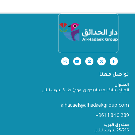
تواصل معنا
العنوان
الجناح- بناية المدينة (خوري هوم) ط: 3 بيروت-لبنان
alhadaek@alhadaekgroup.com
389 840 1 961+
صندوق البريد
25/216 بيروت، لبنان