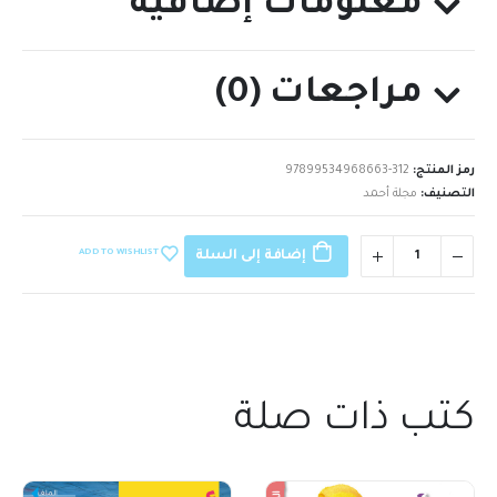
معلومات إضافية
مراجعات (0)
رمز المنتج:
97899534968663-312
التصنيف:
مجلة أحمد
ADD TO WISHLIST
إضافة إلى السلة
كتب ذات صلة