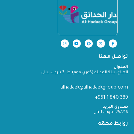
تواصل معنا
العنوان
الجناح- بناية المدينة (خوري هوم) ط: 3 بيروت-لبنان
alhadaek@alhadaekgroup.com
389 840 1 961+
صندوق البريد
25/216 بيروت، لبنان
روابط مهمّة