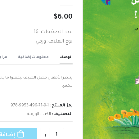
out of 5
0
$
6.00
عدد الصفحات: 16
نوع الغلاف: ورقي
الوصف
معلومات إضافية
مراجع
ينتظر الأطفال فصل الصيف ليفعلوا م‮‬‮‬‮‬‮‬
ممتع‮.‬
رمز المنتج:
978-9953-496-71-9-1
التصنيف:
الكتب الورقية
إضافة 