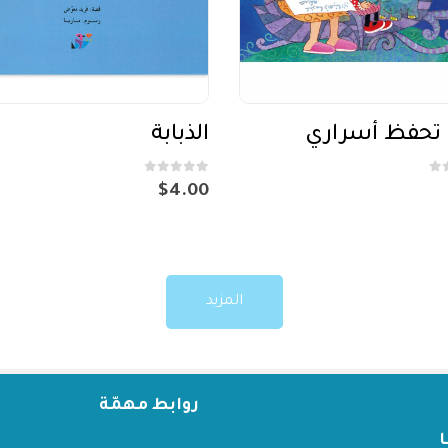
 تحفظ أسراري
الذبابة
out of 5
0
$
4.00
المزيد
روابط مهمّة