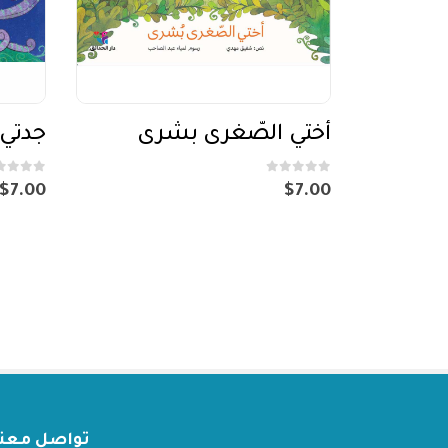
أختي الصّغرى بشرى
جدتي
out of 5
0
out of 5
0
$
7.00
$
7.00
تواصل معنا