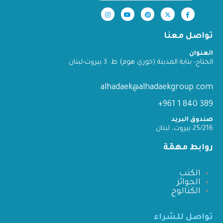
تواصل معنا
العنوان
الجناح- بناية المدينة (خوري هوم) ط: 3 بيروت-لبنان
alhadaek@alhadaekgroup.com
389 840 1 961+
صندوق البريد
25/216 بيروت، لبنان
روابط مهمّة
الكتب
الجوائز
الكتالوج
تواصل للشراء