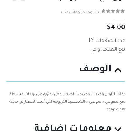
( لا توجد مراجعات بعد. )
out of 5
0
$
4.00
عدد الصفحات: 12
نوع الغلاف: ورقي
الوصف
دفاتر للتلوين وُضعت خصيصاً‮ ‬للصغار،‮ ‬وهي‮ ‬تحتوي‮ ‬على لوحات مبسطة
مع الصوص‮ ‮«‬صوصي»، الشخصية الكرتونية التي أحبّها الصغار في‮ ‬مجلة‮
‮«‬توتة توتة‮».
معلومات إضافية