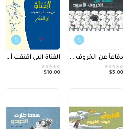
دفاعاً عن الخروف الاسود
الفتاة التي اقتفت آثار شخصيات ابن المقفع
out of 5
0
out of 5
0
$
10.00
$
5.00