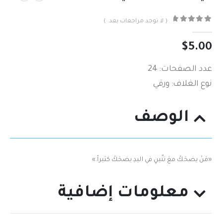
( لا توجد مراجعات بعد. )
out of 5
0
$
5.00
عدد الصفحات: 24
نوع الغلاف: ورقي
الوصف
«‬مَنْ ‬يضحَكْ معَ تنّينٍ في ‬اليدِ يضحَكْ كثيراً.‬‬‬»
معلومات إضافية