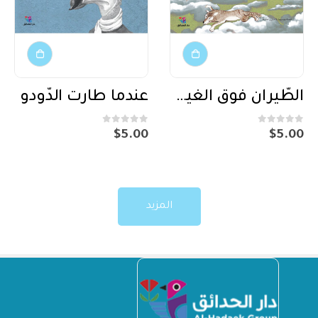
الطّيران فوق الغيوم
عندما طارت الدّودو
out of 5
0
out of 5
0
$
5.00
$
5.00
المزيد