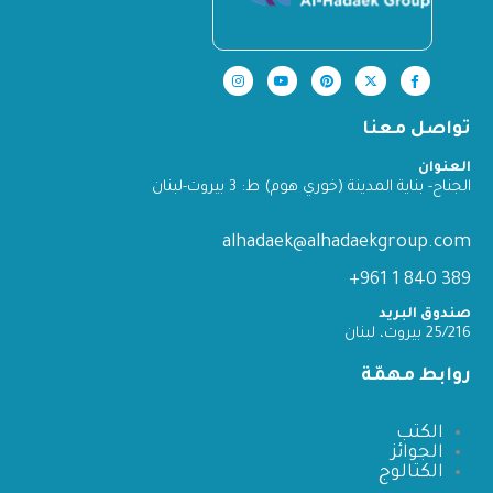
تواصل معنا
العنوان
الجناح- بناية المدينة (خوري هوم) ط: 3 بيروت-لبنان
alhadaek@alhadaekgroup.com
389 840 1 961+
صندوق البريد
25/216 بيروت، لبنان
روابط مهمّة
الكتب
الجوائز
الكتالوج