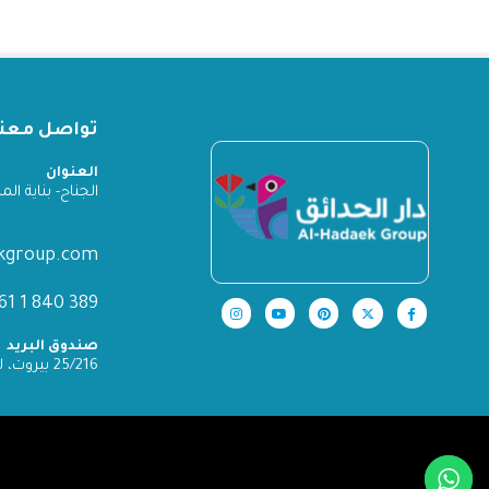
تواصل معنا
العنوان
الجناح- بناية المدينة
ekgroup.com
389 840 1 961+
صندوق البريد
25/216 بيروت، لبنان