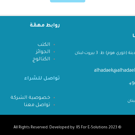
روابط مهمّة
الكتب
الجوائز
 (خوري هوم) ط: 3 بيروت-لبنان
الكتالوج
alhadaek@alhada
تواصل للشراء
خصوصية الشركة
تواصل معنا
IIS For E-Solutions
All Rights Reserved. Developed by.
© 2023