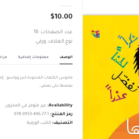
out of 5
0
$
10.00
عدد الصفحات: 16
نوع الغلاف: ورقي
الوصف
معلومات إضافية
مراجع
قاموس الكلمات المحبوبة كبير وواسع‮.. ‬إلا
بعضها على بعض‮…‬
Availability:
غير متوفر في المخزون
رمز المنتج:
978-9953-496-77-1
التصنيف:
الكتب الورقية