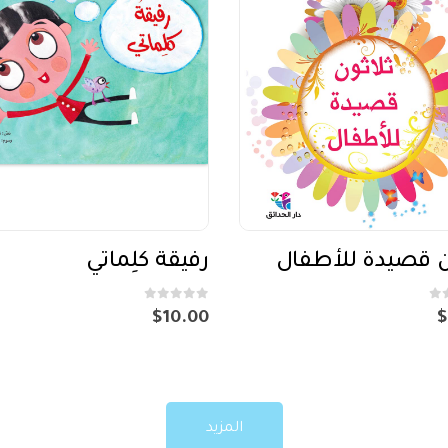
ن قصيدة للأطفال
رفيقة كلِماتي
out of 5
0
$
10.00
$
المزيد