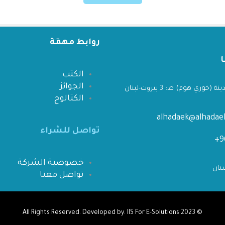
روابط مهمّة
الكتب
الجوائز
 (خوري هوم) ط: 3 بيروت-لبنان
الكتالوج
alhadaek@alhada
تواصل للشراء
خصوصية الشركة
تواصل معنا
IIS For E-Solutions
All Rights Reserved. Developed by.
© 2023