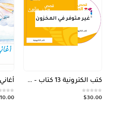
غير متوفر في المخزون
كتب الكترونية 13 كتاب – DVD الصف الثالث
أغاني ال
out of 5
0
out of 5
0
10.00
$
30.00