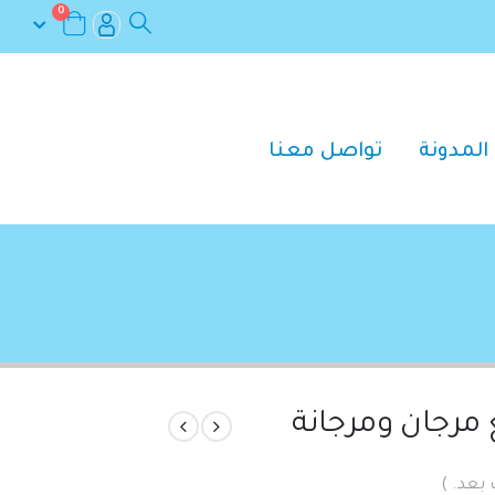
0
المدونة
تواصل معنا
 مرجان ومرجانة
 بعد. )