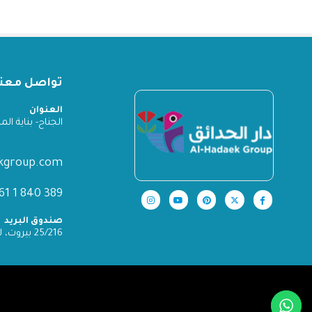
تواصل معنا
العنوان
الجناح- بناية المدينة
ekgroup.com
389 840 1 961+
صندوق البريد
25/216 بيروت، لبنان