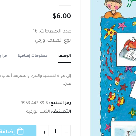
out of 5
0
$
6.00
عدد الصفحات: 16
نوع الغلاف: ورقي
الوصف
معلومات إضافية
مراجع
إلى هواة التسلية والمرح والمعرفة‮، ‬ألعا‬‮‬
عدن‮.‬
رمز المنتج:
9953-447-89-6
التصنيف:
الكتب الورقية
إضافة 