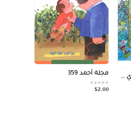
مجلة أحمد 359
سفينة نوح (والماء الذي خرج من النار)
out of 5
0
$
2.00