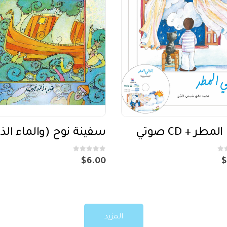
مطر + CD صوتي
out of 5
0
$
6.00
$
المزيد