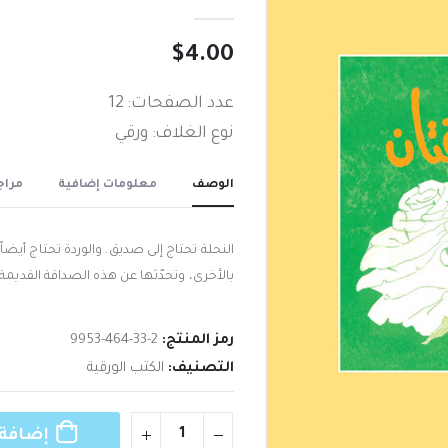
out of 5
0
$
4.00
عدد الصفحات: 12
نوع الغلاف: ورقي
الوصف
معلومات إضافية
مراجع
النحلة تحتاج إلى صديق‮. ‬والوردة تحتا‮‬‮‬‮‬‮‬
بالأخرى‮، وتحدّثها عن هذه الصداقة القديمة
رمز المنتج:
9953-464-33-2
التصنيف:
الكتب الورقية
إضافة 