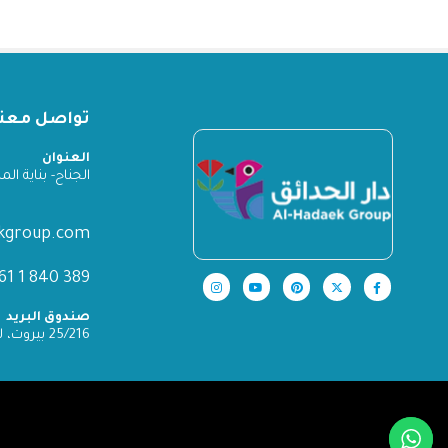
تواصل معنا
العنوان
الجناح- بناية المدينة
ekgroup.com
389 840 1 961+
صندوق البريد
25/216 بيروت، لبنان