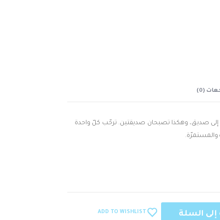
ات (0)
ج أيضاً إلى صديق، وهكذا تصبحان صديقتين. ترحّب كلّ واحدة
 والمستمرّة.
ADD TO WISHLIST
إلى السلة