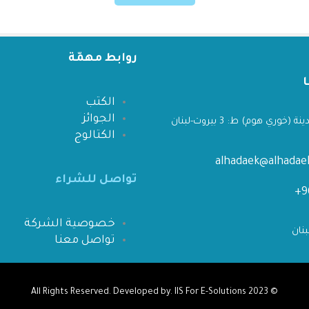
روابط مهمّة
الكتب
الجوائز
 (خوري هوم) ط: 3 بيروت-لبنان
الكتالوج
alhadaek@alhada
تواصل للشراء
خصوصية الشركة
تواصل معنا
IIS For E-Solutions
All Rights Reserved. Developed by.
© 2023