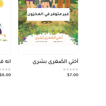
غير متوفر في المخزون
أختي الصّغرى بشرى
انه 
out of 5
0
out of 5
0
$
6.00
$
7.00