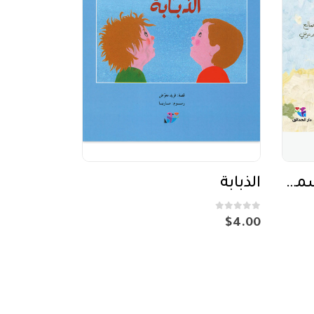
فراشة فراشة ماذا تسمعين؟
الذبابة
out of 5
0
$
4.00