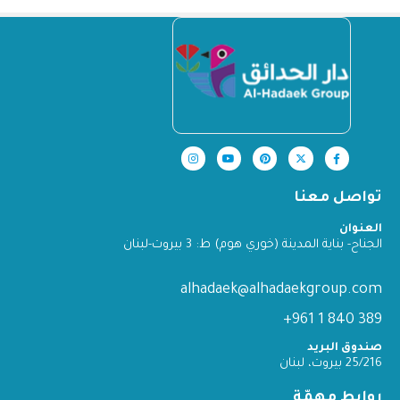
تواصل معنا
العنوان
الجناح- بناية المدينة (خوري هوم) ط: 3 بيروت-لبنان
alhadaek@alhadaekgroup.com
389 840 1 961+
صندوق البريد
25/216 بيروت، لبنان
روابط مهمّة