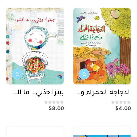
الدجاجة الحمراء وشجرة التفاح
بيتزا جدّتي… ما السر؟
out of 5
0
out of 5
0
$
8.00
$
4.00