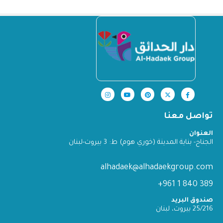
تواصل معنا
العنوان
الجناح- بناية المدينة (خوري هوم) ط: 3 بيروت-لبنان
alhadaek@alhadaekgroup.com
389 840 1 961+
صندوق البريد
25/216 بيروت، لبنان