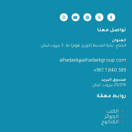
تواصل معنا
العنوان
الجناح- بناية المدينة (خوري هوم) ط: 3 بيروت-لبنان
alhadaek@alhadaekgroup.com
389 840 1 961+
صندوق البريد
25/216 بيروت، لبنان
روابط مهمّة
الكتب
الجوائز
الكتالوج