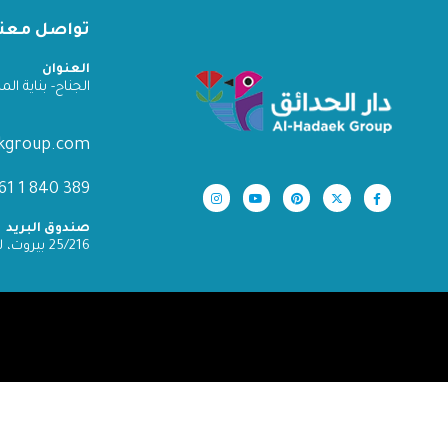
تواصل معنا
العنوان
الجناح- بناية المدينة
ekgroup.com
389 840 1 961+
صندوق البريد
25/216 بيروت، لبنان